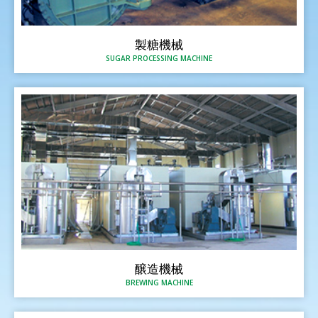
製糖機械
SUGAR PROCESSING MACHINE
醸造機械
BREWING MACHINE